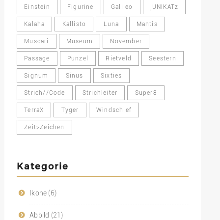
Einstein
Figurine
Galileo
jUNIKATz
Kalaha
Kallisto
Luna
Mantis
Muscari
Museum
November
Passage
Punzel
Rietveld
Seestern
Signum
Sinus
Sixties
Strich//Code
Strichleiter
Super8
TerraX
Tyger
Windschief
Zeit>Zeichen
Kategorie
Ikone
(6)
Abbild
(21)