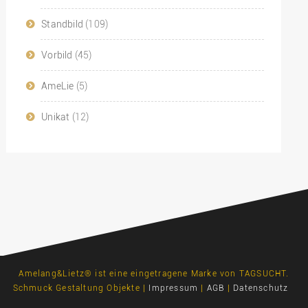
Standbild
(109)
Vorbild
(45)
AmeLie
(5)
Unikat
(12)
Amelang&Lietz® ist eine eingetragene Marke von TAGSUCHT.
Schmuck Gestaltung Objekte |
Impressum
|
AGB
|
Datenschutz