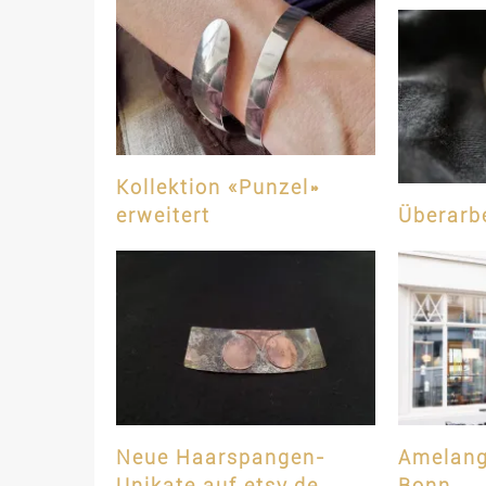
Kollektion «Punzel»
erweitert
Überarbe
Neue Haarspangen-
Amelang
Unikate auf etsy.de
Bonn