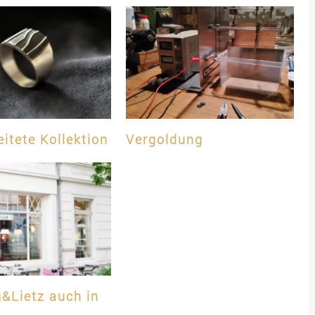
itete Kollektion
Vergoldung
&Lietz auch in